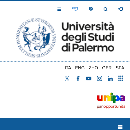
Salta
al
Toggle
Toggle
contenuto
Navigation
Navigation
principale
ITA
ENG
ZHO
GER
SPA