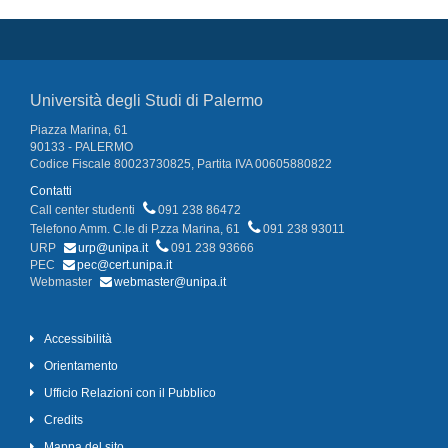
Università degli Studi di Palermo
Piazza Marina, 61
90133 - PALERMO
Codice Fiscale 80023730825, Partita IVA 00605880822
Contatti
Call center studenti
091 238 86472
Telefono Amm. C.le di P.zza Marina, 61
091 238 93011
URP
urp@unipa.it
091 238 93666
PEC
pec@cert.unipa.it
Webmaster
webmaster@unipa.it
Accessibilità
Orientamento
Ufficio Relazioni con il Pubblico
Credits
Mappa del sito