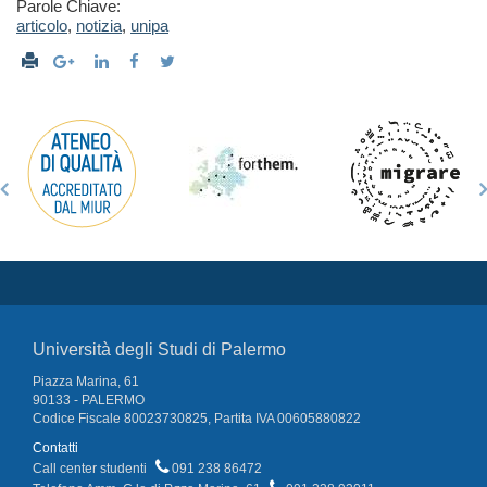
Parole Chiave:
articolo
,
notizia
,
unipa
Università degli Studi di Palermo
Piazza Marina, 61
90133 - PALERMO
Codice Fiscale 80023730825, Partita IVA 00605880822
Contatti
Call center studenti
091 238 86472