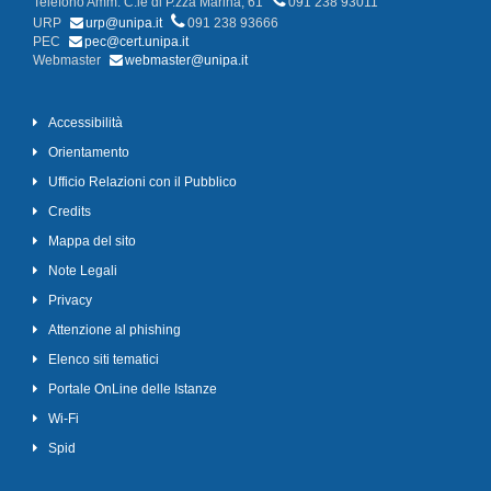
Telefono Amm. C.le di P.zza Marina, 61
091 238 93011
URP
urp@unipa.it
091 238 93666
PEC
pec@cert.unipa.it
Webmaster
webmaster@unipa.it
Accessibilità
Orientamento
Ufficio Relazioni con il Pubblico
Credits
Mappa del sito
Note Legali
Privacy
Attenzione al phishing
Elenco siti tematici
Portale OnLine delle Istanze
Wi-Fi
Spid