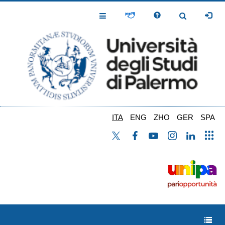
Salta
al
Toggle
Toggle
contenuto
Navigation
Navigation
principale
ITA
ENG
ZHO
GER
SPA