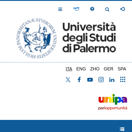
Salta
al
Toggle
Toggle
contenuto
Navigation
Navigation
principale
ITA
ENG
ZHO
GER
SPA