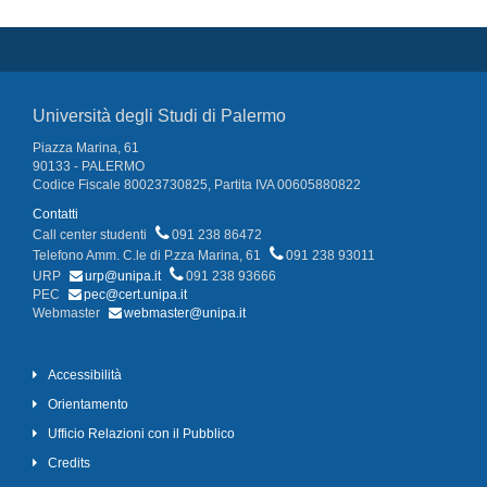
Università degli Studi di Palermo
Piazza Marina, 61
90133 - PALERMO
Codice Fiscale 80023730825, Partita IVA 00605880822
Contatti
Call center studenti
091 238 86472
Telefono Amm. C.le di P.zza Marina, 61
091 238 93011
URP
urp@unipa.it
091 238 93666
PEC
pec@cert.unipa.it
Webmaster
webmaster@unipa.it
Accessibilità
Orientamento
Ufficio Relazioni con il Pubblico
Credits