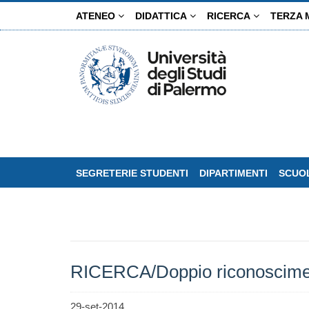
Salta
ATENEO
DIDATTICA
RICERCA
TERZA 
al
contenuto
principale
SEGRETERIE STUDENTI
DIPARTIMENTI
SCUOL
RICERCA/Doppio riconosciment
29-set-2014