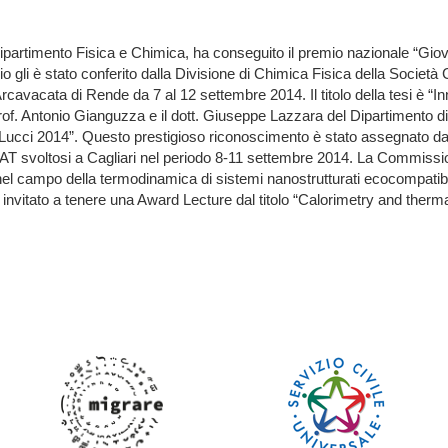
ipartimento Fisica e Chimica, ha conseguito il premio nazionale “Giov
o gli è stato conferito dalla Divisione di Chimica Fisica della Societ
rcavacata di Rende da 7 al 12 settembre 2014. Il titolo della tesi è “
prof. Antonio Gianguzza e il dott. Giuseppe Lazzara del Dipartimento d
to Lucci 2014”. Questo prestigioso riconoscimento è stato assegnato dal
 svoltosi a Cagliari nel periodo 8-11 settembre 2014. La Commission
o nel campo della termodinamica di sistemi nanostrutturati ecocompatibili
o invitato a tenere una Award Lecture dal titolo “Calorimetry and ther