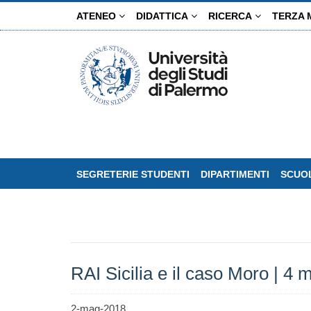
Salta
ATENEO
DIDATTICA
RICERCA
TERZA 
al
contenuto
principale
SEGRETERIE STUDENTI
DIPARTIMENTI
SCUOL
RAI Sicilia e il caso Moro | 4
2-mag-2018