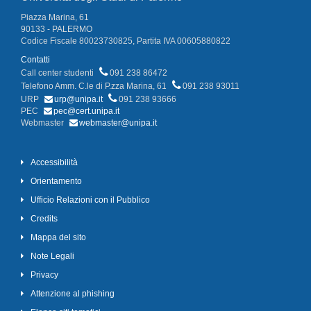
Piazza Marina, 61
90133 - PALERMO
Codice Fiscale 80023730825, Partita IVA 00605880822
Contatti
Call center studenti
091 238 86472
Telefono Amm. C.le di P.zza Marina, 61
091 238 93011
URP
urp@unipa.it
091 238 93666
PEC
pec@cert.unipa.it
Webmaster
webmaster@unipa.it
Accessibilità
Orientamento
Ufficio Relazioni con il Pubblico
Credits
Mappa del sito
Note Legali
Privacy
Attenzione al phishing