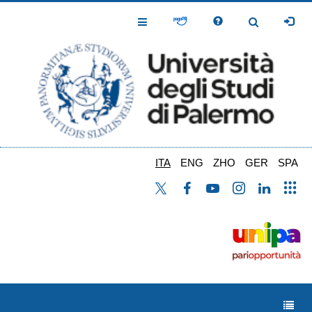
Salta
al
Toggle
Toggle
contenuto
Navigation
Navigation
principale
ITA
ENG
ZHO
GER
SPA