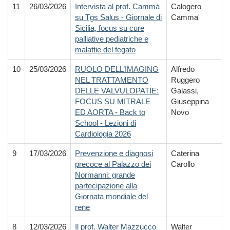
11
26/03/2026
Intervista al prof. Cammà
Calogero
su Tgs Salus - Giornale di
Camma'
Sicilia, focus su cure
palliative pediatriche e
malattie del fegato
10
25/03/2026
RUOLO DELL’IMAGING
Alfredo
NEL TRATTAMENTO
Ruggero
DELLE VALVULOPATIE:
Galassi,
FOCUS SU MITRALE
Giuseppina
ED AORTA - Back to
Novo
School - Lezioni di
Cardiologia 2026
9
17/03/2026
Prevenzione e diagnosi
Caterina
precoce al Palazzo dei
Carollo
Normanni: grande
partecipazione alla
Giornata mondiale del
rene
8
12/03/2026
Il prof. Walter Mazzucco
Walter