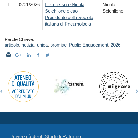
1
02/01/2026
Il Professore Nicola
Nicola
Scichilone eletto
Scichilone
Presidente della Società
italiana di Pneumologia
Parole Chiave:
articolo
,
notizia
,
unipa
,
promise
,
Public Engagement
,
2026
Università degli Studi di Palermo