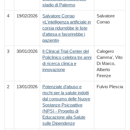
stadio di Palermo
4
19/02/2026
Salvatore Corrao
Salvatore
«L'intelligenza artificiale in
Corrao
corsia ridurrebbe le liste
d'attesa e favorirebbe i
pazienti»
3
30/01/2026
Il Clinical Trial Center del
Calogero
Policlinico celebra tre anni
Camma', Vito
di ricerca clinica e
Di Marco,
innovazione
Alberto
Firenze
2
13/01/2026
Potenziale d’abuso e
Fulvio Plescia
rischi per la salute indotti
dal consumo delle Nuove
Sostanze Psicoattive
(NPS) - Progetto di
Educazione alla Salute
sulle Dipendenze