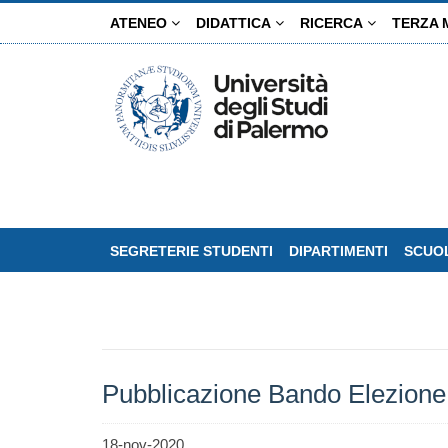
Salta
ATENEO
DIDATTICA
RICERCA
TERZA 
al
contenuto
principale
SEGRETERIE STUDENTI
DIPARTIMENTI
SCUOL
Pubblicazione Bando Elezione
18-nov-2020