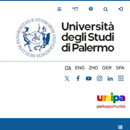
Salta
al
Toggle
Toggle
contenuto
Navigation
Navigation
principale
ITA
ENG
ZHO
GER
SPA