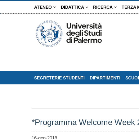
Salta
ATENEO
DIDATTICA
RICERCA
TERZA 
al
contenuto
principale
SEGRETERIE STUDENTI
DIPARTIMENTI
SCUOL
*Programma Welcome Week 
16-gen-2018