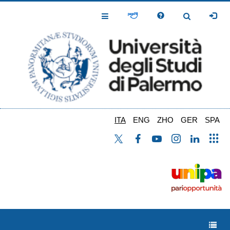
Salta
al
Toggle
Toggle
contenuto
Navigation
Navigation
principale
ITA
ENG
ZHO
GER
SPA