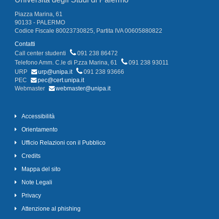
Piazza Marina, 61
90133 - PALERMO
Codice Fiscale 80023730825, Partita IVA 00605880822
Contatti
Call center studenti
091 238 86472
Telefono Amm. C.le di P.zza Marina, 61
091 238 93011
URP
urp@unipa.it
091 238 93666
PEC
pec@cert.unipa.it
Webmaster
webmaster@unipa.it
Accessibilità
Orientamento
Ufficio Relazioni con il Pubblico
Credits
Mappa del sito
Note Legali
Privacy
Attenzione al phishing