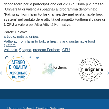
riconoscere per la partecipazione dal 26/06 al 30/06 p.v. presso
l’Università di Valencia (Spagna) al programma denominato
“
Pathway from farm to fork: a healthy and sustainable food
system
” nell’ambito delle attività del progetto Forthem il valore di
1 CFU
a valere per Altre Attività Formative.
Parole Chiave:
articolo
,
notizia
,
unipa
,
Pathway from farm to fork: a healthy and sustainable food
system
,
Valencia
,
Spagna
,
progetto Forthem
,
CFU
Università degli Studi di Palermo