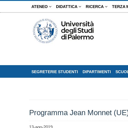
Salta
ATENEO
DIDATTICA
RICERCA
TERZA 
al
contenuto
principale
SEGRETERIE STUDENTI
DIPARTIMENTI
SCUOL
Programma Jean Monnet (UE): 
13-ago-2019