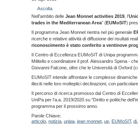
Ascolta
Nell’ambito delle
Jean Monnet activities 2019
, l’
Uni
trades in the Mediterranean Area
" (
EUMoSIT
) pre
Il programma Jean Monnet rientra nel più generale
E
ricerche e relative attività di diffusione dei risultati re
riconoscimento è stato conferito a ventinove proget
Il Centro di Eccellenza EUMoSIT di Unipa programm
Militello e coordinatore il prof. Alessandro Spena - ch
Giovanni Falcone, oltre che le Università di Oxford (
EUMoSIT intende affrontare le complesse dinamiche
illeciti nelle loro molteplici declinazioni, con particolar
Il percorso di ricerca promosso dal Centro di Eccellenza
UniPa per l'a.a. 2019/2020 su “Diritto e politiche dell’
programma per il prossimo anno.
Parole Chiave:
articolo
,
notizia
,
unipa
,
jean monnet
,
ue
,
EUMoSIT
,
di