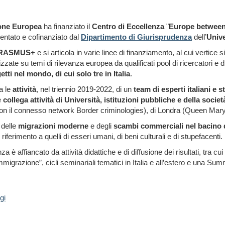
one Europea
ha finanziato il
Centro di Eccellenza
"
Europe between M
sentato e cofinanziato dal
Dipartimento di Giurisprudenza
dell’
Unive
RASMUS+
e si articola in varie linee di finanziamento, al cui vertice s
alizzate su temi di rilevanza europea da qualificati pool di ricercatori e d
ti nel mondo, di cui solo tre in Italia
.
a le
attività
, nel triennio 2019-2022, di un
team di esperti italiani e s
e
collega attività di Università, istituzioni pubbliche e della società
con il connesso network Border criminologies), di Londra (Queen Mary
 delle
migrazioni moderne
e degli
scambi commerciali nel bacino 
e riferimento a quelli di esseri umani, di beni culturali e di stupefacenti.
 è affiancato da attività didattiche e di diffusione dei risultati, tra c
immigrazione”, cicli seminariali tematici in Italia e all’estero e una Sum
.gi