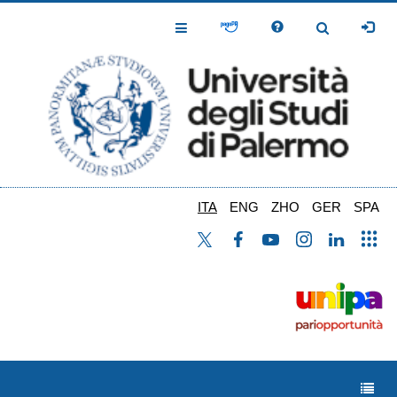
Salta
al
Toggle
Toggle
contenuto
Navigation
Navigation
principale
ITA
ENG
ZHO
GER
SPA