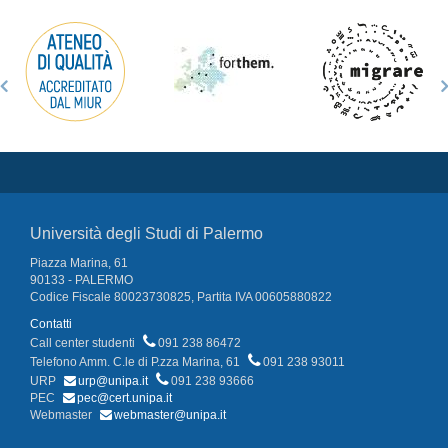
Università degli Studi di Palermo
Piazza Marina, 61
90133 - PALERMO
Codice Fiscale 80023730825, Partita IVA 00605880822
Contatti
Call center studenti
091 238 86472
Telefono Amm. C.le di P.zza Marina, 61
091 238 93011
URP
urp@unipa.it
091 238 93666
PEC
pec@cert.unipa.it
Webmaster
webmaster@unipa.it