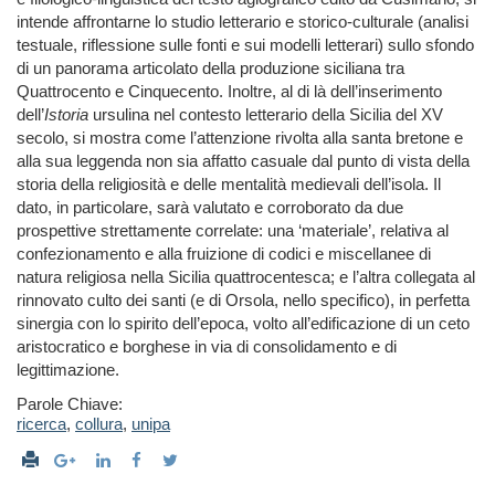
intende affrontarne lo studio letterario e storico-culturale (analisi
testuale, riflessione sulle fonti e sui modelli letterari) sullo sfondo
di un panorama articolato della produzione siciliana tra
Quattrocento e Cinquecento. Inoltre, al di là dell’inserimento
dell’
Istoria
ursulina nel contesto letterario della Sicilia del XV
secolo, si mostra come l’attenzione rivolta alla santa bretone e
alla sua leggenda non sia affatto casuale dal punto di vista della
storia della religiosità e delle mentalità medievali dell’isola. Il
dato, in particolare, sarà valutato e corroborato da due
prospettive strettamente correlate: una ‘materiale’, relativa al
confezionamento e alla fruizione di codici e miscellanee di
natura religiosa nella Sicilia quattrocentesca; e l’altra collegata al
rinnovato culto dei santi (e di Orsola, nello specifico), in perfetta
sinergia con lo spirito dell’epoca, volto all’edificazione di un ceto
aristocratico e borghese in via di consolidamento e di
legittimazione.
Parole Chiave:
ricerca
,
collura
,
unipa