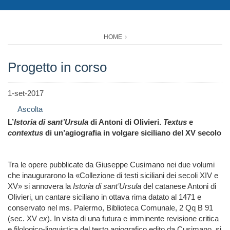
HOME
Progetto in corso
1-set-2017
Ascolta
L’
Istoria di sant’Ursula
di Antoni di Olivieri.
Textus
e
contextus
di un’agiografia in volgare siciliano del XV secolo
Tra le opere pubblicate da Giuseppe Cusimano nei due volumi
che inaugurarono la «Collezione di testi siciliani dei secoli XIV e
XV» si annovera la
Istoria di sant’Ursula
del catanese Antoni di
Olivieri, un cantare siciliano in ottava rima datato al 1471 e
conservato nel ms. Palermo, Biblioteca Comunale, 2 Qq B 91
(sec. XV
ex
). In vista di una futura e imminente revisione critica
e filologico-linguistica del testo agiografico edito da Cusimano, si