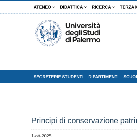
Salta
ATENEO
DIDATTICA
RICERCA
TERZA 
al
contenuto
principale
SEGRETERIE STUDENTI
DIPARTIMENTI
SCUOL
Principi di conservazione patri
1-ott-2025