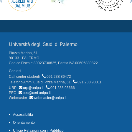
Università degli Studi di Palermo
Piazza Marina, 61
90133 - PALERMO
Codice Fiscale 80023730825, Partita IVA 00605880822
Contatti
Call center studenti
091 238 86472
Telefono Amm. C.le di P.zza Marina, 61
091 238 93011
URP
urp@unipa.it
091 238 93666
PEC
pec@cert.unipa.it
Webmaster
webmaster@unipa.it
Accessibilità
Orientamento
Ufficio Relazioni con il Pubblico