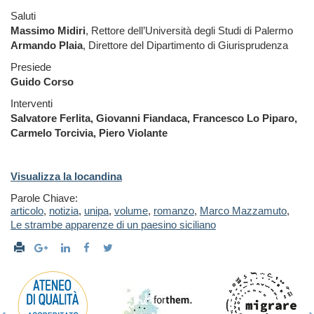
Saluti
Massimo Midiri
, Rettore dell’Università degli Studi di Palermo
Armando Plaia
, Direttore del Dipartimento di Giurisprudenza
Presiede
Guido Corso
Interventi
Salvatore Ferlita, Giovanni Fiandaca, Francesco Lo Piparo,
Carmelo Torcivia, Piero Violante
Visualizza la locandina
Parole Chiave:
articolo
,
notizia
,
unipa
,
volume
,
romanzo
,
Marco Mazzamuto
,
Le strambe apparenze di un paesino siciliano