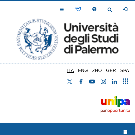
Salta
al
Toggle
Toggle
contenuto
Navigation
Navigation
principale
ITA
ENG
ZHO
GER
SPA