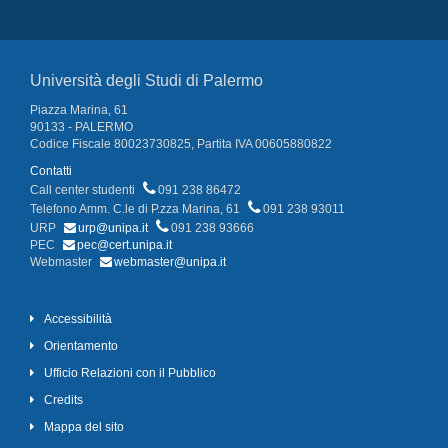
Università degli Studi di Palermo
Piazza Marina, 61
90133 - PALERMO
Codice Fiscale 80023730825, Partita IVA 00605880822
Contatti
Call center studenti
091 238 86472
Telefono Amm. C.le di P.zza Marina, 61
091 238 93011
URP
urp@unipa.it
091 238 93666
PEC
pec@cert.unipa.it
Webmaster
webmaster@unipa.it
Accessibilità
Orientamento
Ufficio Relazioni con il Pubblico
Credits
Mappa del sito