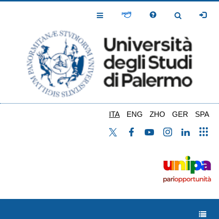
Salta
al
Toggle
Toggle
contenuto
Navigation
Navigation
principale
ITA
ENG
ZHO
GER
SPA