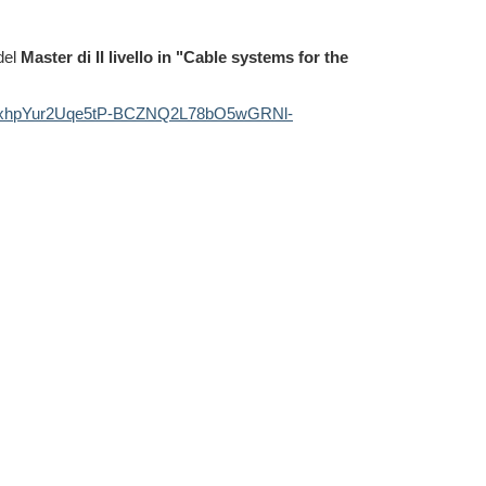
del
Master di II livello in "Cable systems for the
d=hAxhpYur2Uqe5tP-BCZNQ2L78bO5wGRNl-