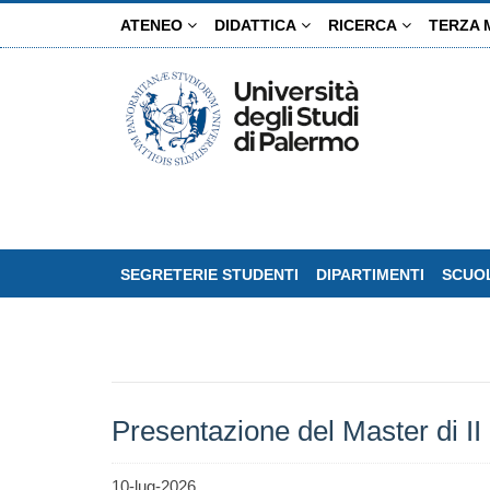
Salta
ATENEO
DIDATTICA
RICERCA
TERZA 
al
contenuto
principale
SEGRETERIE STUDENTI
DIPARTIMENTI
SCUOL
Presentazione del Master di II
10-lug-2026