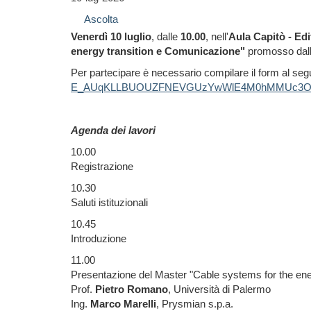
Ascolta
Venerdì 10 luglio
, dalle
10.00
, nell'
Aula Capitò - Edi
energy transition e Comunicazione"
promosso dall
Per partecipare è necessario compilare il form al seg
E_AUqKLLBUOUZFNEVGUzYwWlE4M0hMMUc3OVJa
Agenda dei lavori
10.00
Registrazione
10.30
Saluti istituzionali
10.45
Introduzione
11.00
Presentazione del Master "Cable systems for the ene
Prof.
Pietro Romano
, Università di Palermo
Ing.
Marco Marelli
, Prysmian s.p.a.