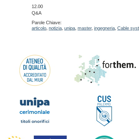
12.00
Q&A
Parole Chiave:
articolo
,
notizia
,
unipa
,
master
,
ingegneria
,
Cable syst