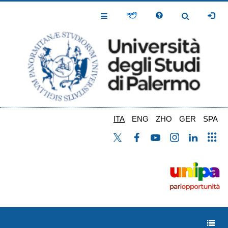
Salta
al
Toggle
Toggle
contenuto
Navigation
Navigation
principale
ITA
ENG
ZHO
GER
SPA