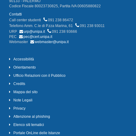
90133 - PALERMO
Codice Fiscale 80023730825, Partita IVA 00605880822
Contatti
Call center studenti
091 238 86472
Telefono Amm. C.le di P.zza Marina, 61
091 238 93011
URP
urp@unipa.it
091 238 93666
PEC
pec@cert.unipa.it
Webmaster
webmaster@unipa.it
Accessibilità
Orientamento
Ufficio Relazioni con il Pubblico
Credits
Mappa del sito
Note Legali
Privacy
Attenzione al phishing
Elenco siti tematici
Portale OnLine delle Istanze