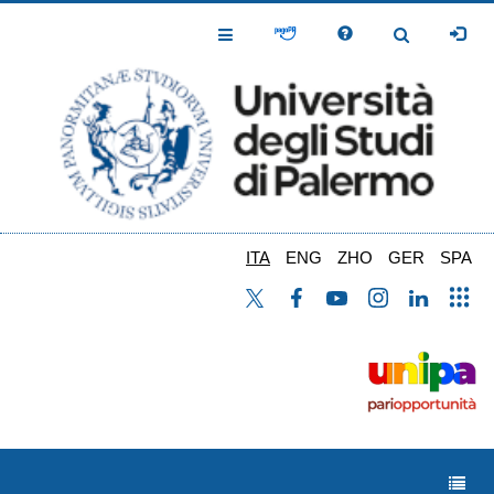
Salta
al
Toggle
Toggle
contenuto
Navigation
Navigation
principale
ITA
ENG
ZHO
GER
SPA