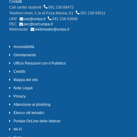
Contatti
Call center studenti
091 238 86472
Telefono Amm. C.le di P.zza Marina, 61
091 238 93011
URP
urp@unipa.it
091 238 93666
PEC
pec@cert.unipa.it
Webmaster
webmaster@unipa.it
Accessibilità
Orientamento
Ufficio Relazioni con il Pubblico
Credits
Mappa del sito
Note Legali
Privacy
Attenzione al phishing
Elenco siti tematici
Portale OnLine delle Istanze
Wi-Fi