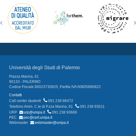
Università degli Studi di Palermo
Piazza Marina, 61
90133 - PALERMO
Codice Fiscale 80023730825, Partita IVA 00605880822
Contatti
Call center studenti
091 238 86472
Telefono Amm. C.le di P.zza Marina, 61
091 238 93011
URP
urp@unipa.it
091 238 93666
PEC
pec@cert.unipa.it
Webmaster
webmaster@unipa.it