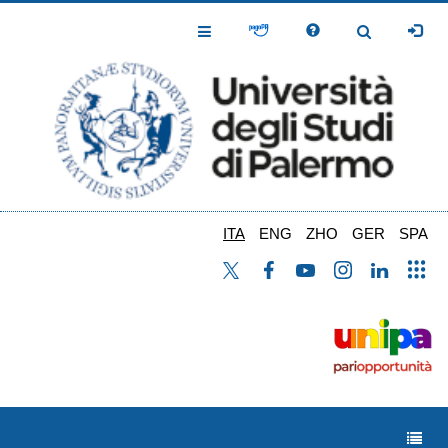
Salta
al
Toggle
Toggle
contenuto
Navigation
Navigation
principale
ITA
ENG
ZHO
GER
SPA