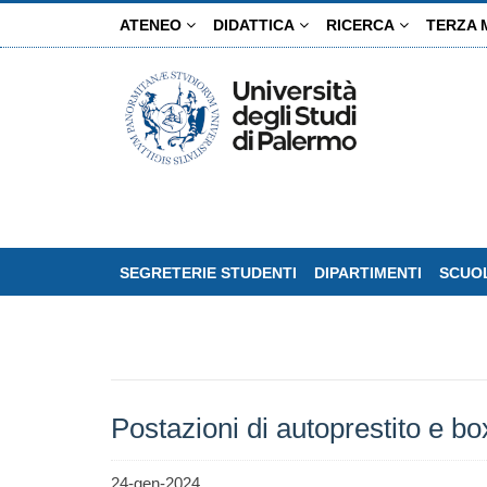
Salta
ATENEO
DIDATTICA
RICERCA
TERZA 
al
contenuto
principale
SEGRETERIE STUDENTI
DIPARTIMENTI
SCUOL
Postazioni di autoprestito e box 
24-gen-2024