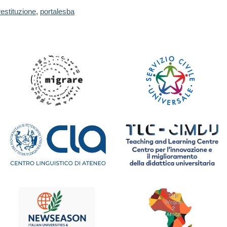
restituzione
,
portalesba