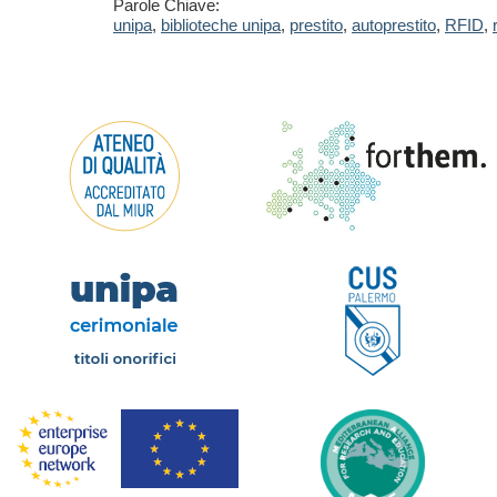
Parole Chiave:
unipa
,
biblioteche unipa
,
prestito
,
autoprestito
,
RFID
,