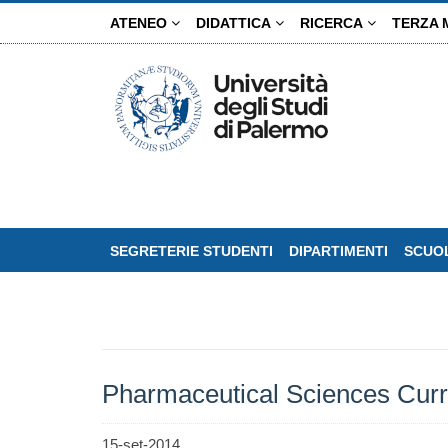
Salta
ATENEO
DIDATTICA
RICERCA
TERZA 
al
contenuto
principale
SEGRETERIE STUDENTI
DIPARTIMENTI
SCUOL
Pharmaceutical Sciences Cur
15-set-2014