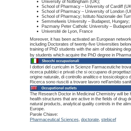
University of Nottingham (UK);
School of Pharmacy – University of Cardiff (UK
School of Pharmacy – University of London (U
School of Pharmacy; Istituto Nazionale dei Tum
Semmelweis University – Budapest, Hungary;
Pazmany Peter Catholic University – Budapest
Université de Lyon, France
Moreover, it has been activated an European netwo
including Doctorates of twenty-five Universities belo
training of PhD students with the aim of obtaining de
by students which acquire the PhD degree in Pharmace
I dottori del curriculm in Scienze Farmaceutiche trova
ricerca pubblici e privati che si occupano di progettazi
origine naturale, di controllo analitico e tossicologico di
Ricerca sono riusciti a trovare lavoro nell’ambito sani
The Research Doctor in Medicinal Chemistry will be hi
health structures that are active in the fields of drug
natural products, analytical quality controls in the a
Europe.
Parole Chiave:
Pharmaceutical Sciences
,
doctorate
,
stebicef