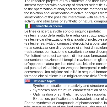
The research projects of PhD students and their tutor
interest together with a variety of different scientif
to the optimization of analytical diagnostic methods 
the isolation and identification of active principles f
identification of the possible interactions with sever
activity and structures of synthetic or natural compo
Le linee di ricerca svolte sono di seguito riportate:
-sintesi, studio della reattività e relazioni struttura-at
-sintesi e caratterizzazione di analoghi di molecole nat
-sintesi e reattività di composti eterociclici a potenzia
- standardizzazione di procedure di sintesi di radiofar
- estrazione, purificazione e caratterizzazione di comp
Per l’ottenimento dei composti di interesse farmaceuti
consentono riduzione dei tempi di reazione e migliori re
un’apparecchiatura per la sintesi parallela che consent
dal punto di vista biologico vengono incorporati in micel
consentono:Una migliore solubilità in acqua di farmaci 
farmaco che si riflette in un miglioramento della “Per
Syntheses, studies on reactivity and structure-a
-
Syntheses and structural characterization of an
-
Optimization of synthetic methods for radiopharm
-
Extraction, purification and characterization of 
-
For the synthesis of compounds of pharmaceutical in
with improved yields of the final products , the use of