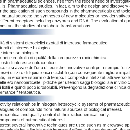
s in pharmaceutical sciences, rise from the recent need of investigat
ic skills. Pharmaceutical studies, in fact, aim to the design and disc
for the application of such compounds in the pharmaceuticals and toxic
rom natural sources; the syntheses of new molecules or new derivatives; 
al different receptors including enzymes and DNA. The evaluation of qua
unds ant the studies of metabolic transformations.
tività di sistemi eterociclici azotati di interesse farmaceutico
urali di interesse biologico
le interesse biologico.
maci e controllo di qualità della loro purezza radiochimica.
osti di interesse nutraceutico.
co ci si avvale dell’uso di tecniche innovative quali per esempio l’uti
se) utilizzo di liquidi ionici riciclabili (con conseguente migliore impat
e, un enorme risparmio di tempo. I composti sintetizzati attraverso le p
le e/o nanoparticelle lipidiche per ulteriori saggi biologici sia in vitro 
liofili e quindi poco idrosolubili. Prevengono la degradazione clinica d
formance “ terapeutica.
ctivity relationships in nitrogen heterocyclic systems of pharmaceutica
alogues of compounds from natural sources of biological interest.
aceutical and quality control of their radiochemical purity.
compounds of nutraceutical interest.
terest several innovative techniques are used such as microwave app
 recyclable ionic liquids (with improved effect in the enviroment), the