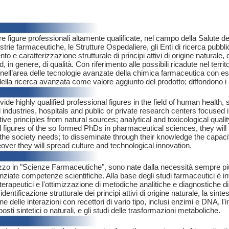
e figure professionali altamente qualificate, nel campo della Salute del
trie farmaceutiche, le Strutture Ospedaliere, gli Enti di ricerca pubbli
 e caratterizzazione strutturale di principi attivi di origine naturale, di
d, in genere, di qualità. Con riferimento alle possibili ricadute nel territor
nell’area delle tecnologie avanzate della chimica farmaceutica con esi
della ricerca avanzata come valore aggiunto del prodotto; diffondono i p
 highly qualified professional figures in the field of human health, s
industries, hospitals and public or private research centers focuse
ctive principles from natural sources; analytical and toxicological qual
al figures of the so formed PhDs in pharmaceutical sciences, they will
 the society needs; to disseminate through their knowledge the capa
over they will spread culture and technological innovation.
irizzo in "Scienze Farmaceutiche", sono nate dalla necessità sempre più
nziate competenze scientifiche. Alla base degli studi farmaceutici è infa
rapeutici e l'ottimizzazione di metodiche analitiche e diagnostiche di
tificazione strutturale dei principi attivi di origine naturale, la sintes
ne delle interazioni con recettori di vario tipo, inclusi enzimi e DNA, l'i
posti sintetici o naturali, e gli studi delle trasformazioni metaboliche.