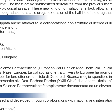
e. The most active synthesized derivatives from the previous mentio
o
biological assays. These new kind of formulations, in fact, allow an im
 degradation unstable drugs, extension of the half life of the drug th
iluppata anche attraverso la collaborazione con strutture di ricerca di r
onvenzioni:
(Germania);
);
K);
ori Milano;
, Hungary;
 in Scienze Farmaceutiche (European Paul Ehrlich MedChem PhD in Phar
ersi Paesi Europei. La collaborazione tra Università Europee ha promos
per far loro ottenere un titolo di Dottore di Ricerca meglio spendibile i
sentito alla Dott. Barbara Parrino (XXIII Ciclo) di ottenere il titolo. Inf
lum in Scienze Farmaceutiche è ampiamente documentata da un elevato nu
yzed and developed through collaborations with national and interna
(Germania);