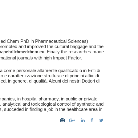
h Med Chem PhD in Pharmaceutical Sciences)
s promoted and improved the cultural baggage and the
.
Finally the researches made
w.p
ehrlich
medchem.
eu
ational journals with high Impact Factor.
ca come personale altamente qualificato o in
Enti di
e caratterizzazione strutturale di principi attivi di
 ed, in genere, di qualità. Alcuni dei nostri Dottori di
anies, in hospital pharmacy, in public or private
 analytical and toxicological control of synthetic and
, succeded in finding a job in the healthcare area in