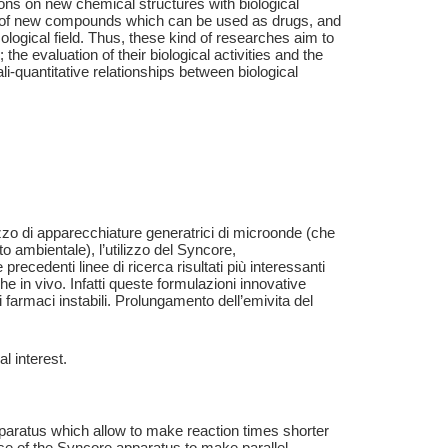
ions on new chemical structures with biological
overy of new compounds which can be used as drugs, and
ological field. Thus, these kind of researches aim to
the evaluation of their biological activities and the
li-quantitative relationships between biological
lizzo di apparecchiature generatrici di microonde (che
to ambientale), l’utilizzo del Syncore,
recedenti linee di ricerca risultati più interessanti
che in vivo. Infatti queste formulazioni innovative
i farmaci instabili. Prolungamento dell’emivita del
l interest.
aratus which allow to make reaction times shorter
 use of the Syncore apparatus to make parallel