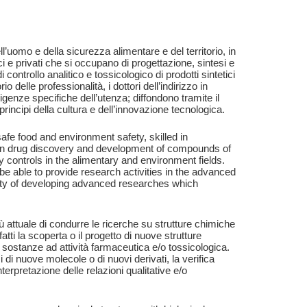
l’uomo e della sicurezza alimentare e del territorio, in
ci e privati che si occupano di progettazione, sintesi e
 controllo analitico e tossicologico di prodotti sintetici
io delle professionalità, i dottori dell’indirizzo in
genze specifiche dell’utenza; diffondono tramite il
rincipi della cultura e dell’innovazione tecnologica.
afe food and environment safety, skilled in
d in drug discovery and development of compounds of
ity controls in the alimentary and environment fields.
 be able to provide research activities in the advanced
city of developing advanced researches which
 attuale di condurre le ricerche su strutture chimiche
tti la scoperta o il progetto di nuove strutture
 sostanze ad attività farmaceutica e/o tossicologica.
i di nuove molecole o di nuovi derivati, la verifica
nterpretazione delle relazioni qualitative e/o