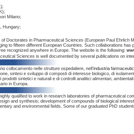
);
K);
ori Milano;
, Hungary;
rk of Doctorates in Pharmaceutical Sciences (European Paul Ehrlic
nging to fifteen different European Countries. Such collaborations ha
gree recognized anywhere in Europe. The website is the following:
ww
utical Sciences is well documented by several publications on intern
no collocamento nelle strutture ospedaliere, nell
'industria farmaceuti
one, sintesi e sviluppo di composti di interesse biologico, di isolamento 
 prodotti sintetici e naturali e di controlli analitici alimentari, ambientali
tario in Europa.
ghly qualified to work in research laboratories of pharmaceutical comp
 design and synthesis; development of compounds of biological interest,
limentary and environmental fields. Some of our graduated PhD students