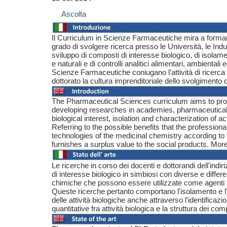
Ascolta
Il Curriculum in Scienze Farmaceutiche
mira a formar
grado di svolgere ricerca presso le Università, le Indus
sviluppo di composti di interesse biologico, di isolamento
e naturali e di controlli analitici alimentari, ambientali e
Scienze Farmaceutiche coniugano l’attività di ricerca 
dottorato la cultura imprenditoriale dello svolgimento 
The Pharmaceutical Sciences curriculum aims to provide
developing researches in academies, pharmaceutical 
biological interest, isolation and characterization of a
Referring to the possible benefits that the profession
technologies of the medicinal chemistry according to
furnishes a surplus value to the social products. More
Le ricerche in corso dei docenti e dottorandi dell'ind
di interesse biologico in simbiosi con diverse e differe
chimiche che possono essere utilizzate come agenti te
Queste ricerche pertanto comportano l'isolamento e l'iden
delle attività biologiche anche attraverso l'identificazio
quantitative fra attività biologica e la struttura dei com