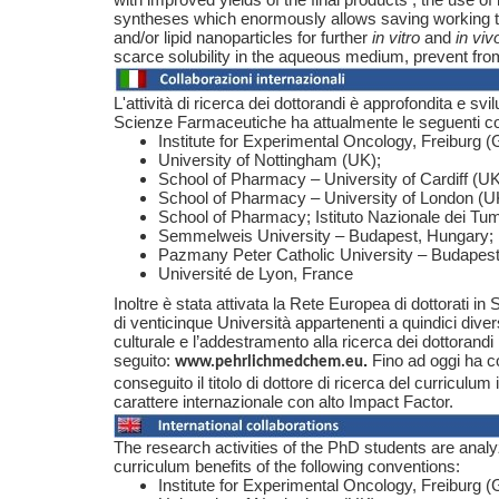
syntheses which enormously allows saving working tim
and/or lipid nanoparticles for further
in vitro
and
in viv
scarce solubility in the aqueous medium, prevent from
L'attività di ricerca dei dottorandi è approfondita e sv
Scienze Farmaceutiche ha attualmente le seguenti c
Institute for Experimental Oncology, Freiburg 
University of Nottingham (UK);
School of Pharmacy – University of Cardiff (UK
School of Pharmacy – University of London (U
School of Pharmacy; Istituto Nazionale dei Tum
Semmelweis University – Budapest, Hungary;
Pazmany Peter Catholic University – Budapest
Université de Lyon, France
Inoltre è stata attivata la Rete Europea di dottorati
di venticinque Università appartenenti a quindici div
culturale e l’addestramento alla ricerca dei dottorandi 
seguito:
.
Fino ad oggi ha con
www.p
ehrlich
medchem.
eu
conseguito il titolo di dottore di ricerca del curricu
carattere internazionale con alto Impact Factor.
The research activities of the PhD students are anal
curriculum benefits of the following conventions:
Institute for Experimental Oncology, Freiburg 