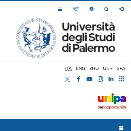
Salta
al
Toggle
Toggle
contenuto
Navigation
Navigation
principale
ITA
ENG
ZHO
GER
SPA