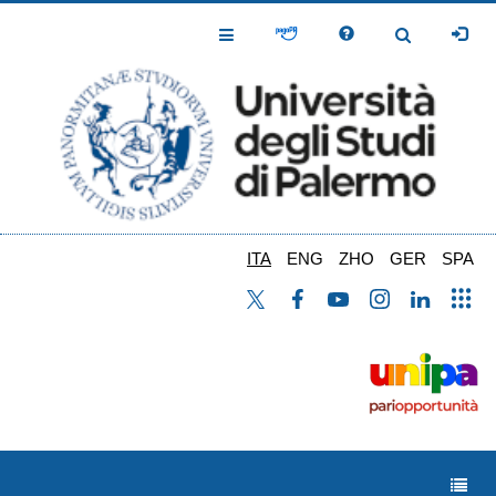
Salta
al
Toggle
Toggle
contenuto
Navigation
Navigation
principale
ITA
ENG
ZHO
GER
SPA