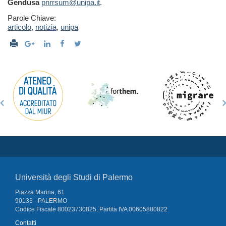
Gendusa
pnrrsum@unipa.it
.
Parole Chiave:
articolo
,
notizia
,
unipa
Università degli Studi di Palermo
Piazza Marina, 61
90133 - PALERMO
Codice Fiscale 80023730825, Partita IVA 00605880822
Contatti