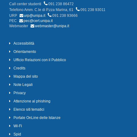
Call center studenti
091 238 86472
Telefono Amm. C.le di P.zza Marina, 61
091 238 93011
URP
urp@unipa.it
091 238 93666
PEC
pec@cert.unipa.it
Webmaster
webmaster@unipa.it
Accessibilità
Orientamento
Ufficio Relazioni con il Pubblico
Credits
Mappa del sito
Note Legali
Privacy
Attenzione al phishing
Elenco siti tematici
Portale OnLine delle Istanze
Wi-Fi
Spid