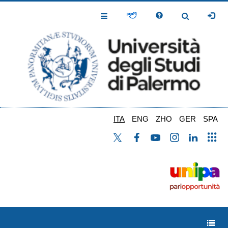
Salta
al
Toggle
Toggle
contenuto
Navigation
Navigation
principale
ITA
ENG
ZHO
GER
SPA