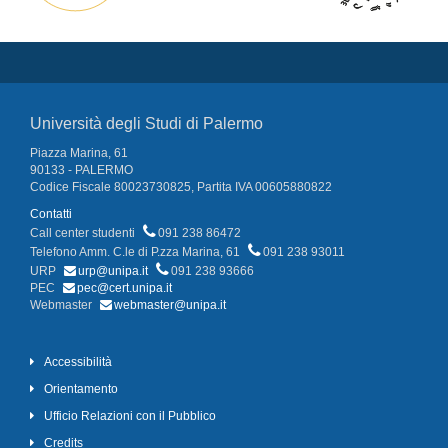
Università degli Studi di Palermo
Piazza Marina, 61
90133 - PALERMO
Codice Fiscale 80023730825, Partita IVA 00605880822
Contatti
Call center studenti
091 238 86472
Telefono Amm. C.le di P.zza Marina, 61
091 238 93011
URP
urp@unipa.it
091 238 93666
PEC
pec@cert.unipa.it
Webmaster
webmaster@unipa.it
Accessibilità
Orientamento
Ufficio Relazioni con il Pubblico
Credits