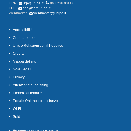
URP
urp@unipa.it
091 238 93666
PEC
pec@cert.unipa.it
Webmaster
webmaster@unipa.it
Accessibilità
Orientamento
Ufficio Relazioni con il Pubblico
Credits
Mappa del sito
Note Legali
Privacy
Attenzione al phishing
Elenco siti tematici
Portale OnLine delle Istanze
Wi-Fi
Spid
Amministrazione trasparente