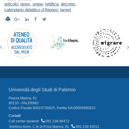
articolo
,
news
,
unipa
,
rettifica
,
decreto
,
calendario didattico d'Ateneo
,
target
Università degli Studi di Palermo
Piazza Marina, 61
90133 - PALERMO
Codice Fiscale 80023730825, Partita IVA 00605880822
Contatti
Call center studenti
091 238 86472
Telefono Amm. C.le di P.zza Marina, 61
091 238 93011