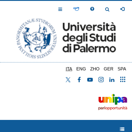
Salta
al
Toggle
Toggle
contenuto
Navigation
Navigation
principale
ITA
ENG
ZHO
GER
SPA