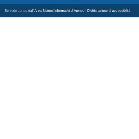
Servizio curato dall'
Area Sistemi Informativi di Ateneo
|
Dichiarazione di accessibilità