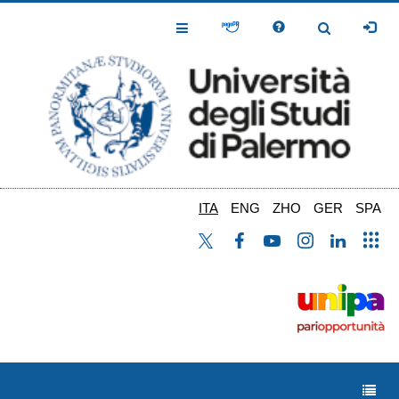
Salta
al
Toggle
Toggle
contenuto
Navigation
Navigation
principale
ITA
ENG
ZHO
GER
SPA