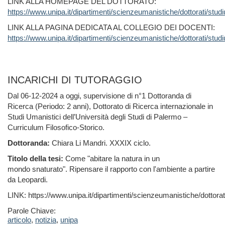
LINK ALLA HOMEPAGE DEL DOTTORATO:
https://www.unipa.it/dipartimenti/scienzeumanistiche/dottorati/studi
LINK ALLA PAGINA DEDICATA AL COLLEGIO DEI DOCENTI:
https://www.unipa.it/dipartimenti/scienzeumanistiche/dottorati/studi
INCARICHI DI TUTORAGGIO
Dal 06-12-2024 a oggi, supervisione di n°1 Dottoranda di
Ricerca (Periodo: 2 anni), Dottorato di Ricerca internazionale in
Studi Umanistici dell’Università degli Studi di Palermo –
Curriculum Filosofico-Storico.
Dottoranda:
Chiara Li Mandri. XXXIX ciclo.
Titolo della tesi:
Come "abitare la natura in un
mondo snaturato". Ripensare il rapporto con l'ambiente a partire
da Leopardi.
LINK: https://www.unipa.it/dipartimenti/scienzeumanistiche/dottorati
Parole Chiave:
articolo
,
notizia
,
unipa