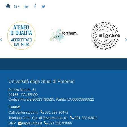
Università degli Studi di Palermo
Piazza Marina, 61
90133 - PALERMO
Codice Fiscale 80023730825, Partita IVA 00605880822
Contatti
Call center studenti
091 238 86472
Telefono Amm. C.le di P.zza Marina, 61
091 238 93011
URP
urp@unipa.it
091 238 93666