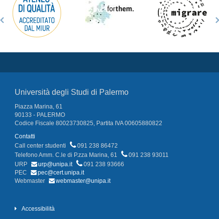
Università degli Studi di Palermo
Piazza Marina, 61
90133 - PALERMO
Codice Fiscale 80023730825, Partita IVA 00605880822
Contatti
Call center studenti
091 238 86472
Telefono Amm. C.le di P.zza Marina, 61
091 238 93011
URP
urp@unipa.it
091 238 93666
PEC
pec@cert.unipa.it
Webmaster
webmaster@unipa.it
Accessibilità