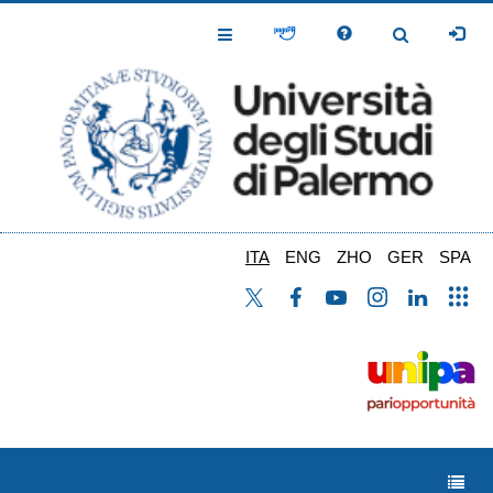
Salta
al
Toggle
Toggle
contenuto
Navigation
Navigation
principale
ITA
ENG
ZHO
GER
SPA