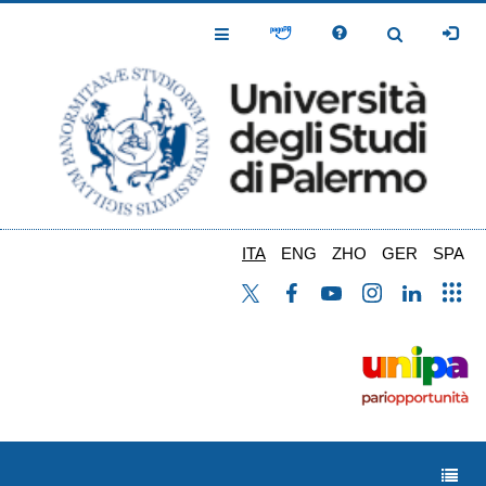
Salta
al
Toggle
Toggle
contenuto
Navigation
Navigation
principale
ITA
ENG
ZHO
GER
SPA