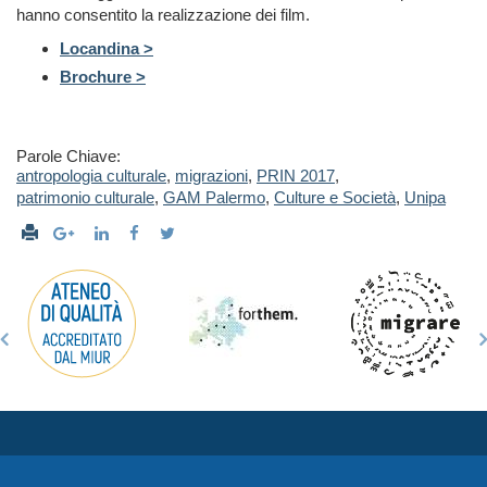
hanno consentito la realizzazione dei film.
Locandina >
Brochure >
Parole Chiave:
antropologia culturale
,
migrazioni
,
PRIN 2017
,
patrimonio culturale
,
GAM Palermo
,
Culture e Società
,
Unipa