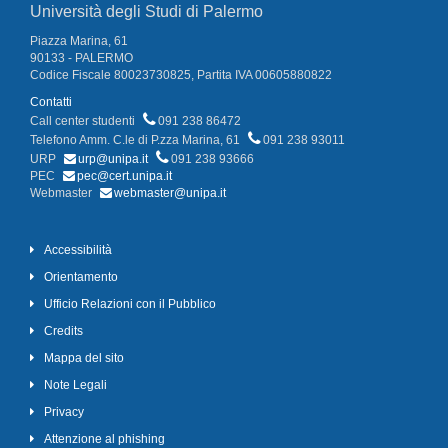
Università degli Studi di Palermo
Piazza Marina, 61
90133 - PALERMO
Codice Fiscale 80023730825, Partita IVA 00605880822
Contatti
Call center studenti
091 238 86472
Telefono Amm. C.le di P.zza Marina, 61
091 238 93011
URP
urp@unipa.it
091 238 93666
PEC
pec@cert.unipa.it
Webmaster
webmaster@unipa.it
Accessibilità
Orientamento
Ufficio Relazioni con il Pubblico
Credits
Mappa del sito
Note Legali
Privacy
Attenzione al phishing