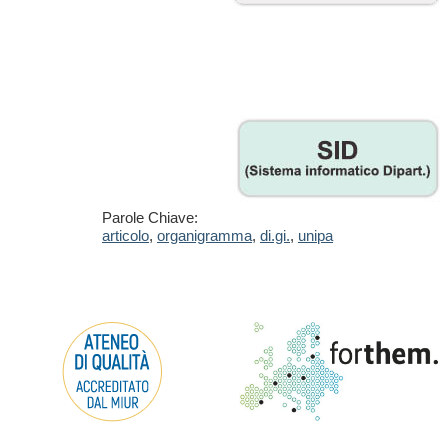
Parole Chiave:
articolo
,
organigramma
,
di.gi.
,
unipa