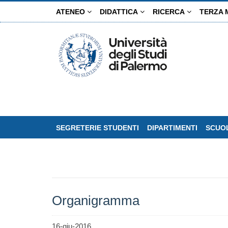
Salta
ATENEO
DIDATTICA
RICERCA
TERZA 
al
contenuto
principale
SEGRETERIE STUDENTI
DIPARTIMENTI
SCUOL
Organigramma
16-giu-2016