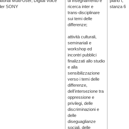
ional Multi-User; Digital Voice
di insegnamento e
piano I,
rder SONY
ricerca inter e
stanza 6
trans-disciplinare
sui temi delle
differenze;
attività culturali,
seminariali e
workshop ed
incontri pubblici
finalizzati allo studio
e alla
sensibilizzazione
verso i temi delle
differenze,
dell'intersezione tra
oppressione e
privilegi, delle
discriminazioni e
delle
diseguaglianze
sociali, delle