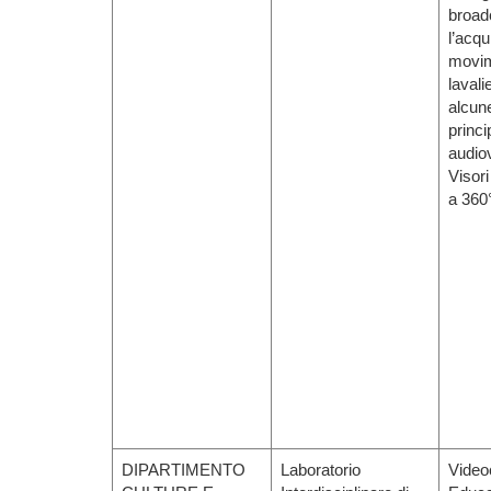
broadc
l’acqu
movim
lavali
alcune
princi
audiov
Visor
a 360
DIPARTIMENTO
Laboratorio
Video