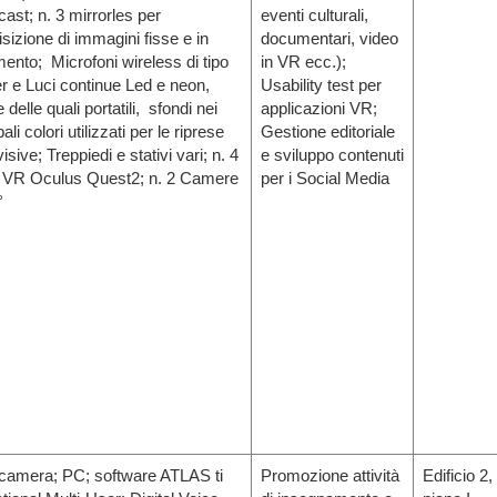
ast; n. 3 mirrorles per
eventi culturali,
isizione di immagini fisse e in
documentari, video
ento; Microfoni wireless di tipo
in VR ecc.);
er e Luci continue Led e neon,
Usability test per
 delle quali portatili, sfondi nei
applicazioni VR;
pali colori utilizzati per le riprese
Gestione editoriale
isive; Treppiedi e stativi vari; n. 4
e sviluppo contenuti
i VR Oculus Quest2; n. 2 Camere
per i Social Media
°
camera; PC; software ATLAS ti
Promozione attività
Edificio 2,