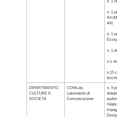
n. 1 
n. 1 p
A4 (M
A4)
n. 1 
Ecos
n. 1 d
n.1 sk
n.15 c
teschi
DIPARTIMENTO
COMLab,
n. 9 
CULTURE E
Laboratorio di
dotate
SOCIETÀ
Comunicazione
audio
l’elab
impagi
Design