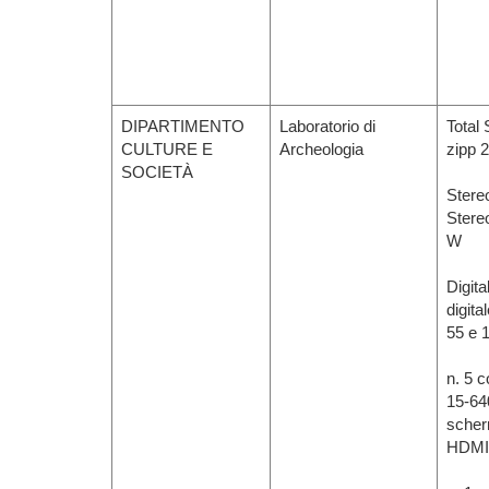
DIPARTIMENTO
Laboratorio di
Total 
CULTURE E
Archeologia
zipp 2
SOCIETÀ
Stere
Stere
W
Digit
digita
55 e 
n. 5 
15-64
scher
HDMI