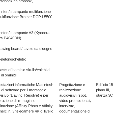
notebook hp probook,
rinter / stampante multifunzione
ultifunzione Brother DCP-L5500
printer / stampante A3 (Kyocera
ys P4040DN)
rawing board / tavolo da disegno
eleton/scheletro
asts of hominid skulls/calchi di
 di ominidi.
postazioni informatiche Macintosh
Progettazione e
Edificio 15
 di software per il montaggio
realizzazione
piano III,
visivo (Davinci Resolve) e per
audiovisivi (spot,
stanza 30
orazione di immagini e
video promozionali,
nazione (Affinity Photo e Affinity
interviste,
er); n. 3 telecamere 4K di livello
documentazione di