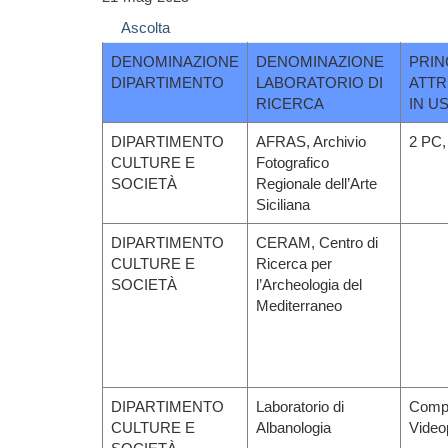
Ascolta
DENOMINAZIONE
DENOMINAZIONE
PRIN
DIPARTIMENTO
LABORATORIO DI
ATTR
RICERCA
IN U
DIPARTIMENTO
AFRAS, Archivio
2 PC,
CULTURE E
Fotografico
SOCIETÀ
Regionale dell’Arte
Siciliana
DIPARTIMENTO
CERAM, Centro di
CULTURE E
Ricerca per
SOCIETÀ
l’Archeologia del
Mediterraneo
DIPARTIMENTO
Laboratorio di
Compu
CULTURE E
Albanologia
Videop