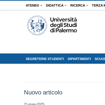
Salta
ATENEO
DIDATTICA
RICERCA
TERZA 
al
contenuto
principale
SEGRETERIE STUDENTI
DIPARTIMENTI
SCUOL
Nuovo articolo
21-mag-2025