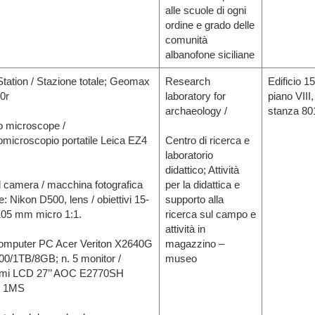
alle scuole di ogni
ordine e grado delle
comunità
albanofone siciliane
Station / Stazione totale; Geomax
Research
Edificio 15
0r
laboratory for
piano VIII,
archaeology /
stanza 80
o microscope /
omicroscopio portatile Leica EZ4
Centro di ricerca e
laboratorio
didattico; Attività
al camera / macchina fotografica
per la didattica e
le: Nikon D500, lens / obiettivi 15-
supporto alla
105 mm micro 1:1.
ricerca sul campo e
attività in
computer PC Acer Veriton X2640G
magazzino –
00/1TB/8GB; n. 5 monitor /
museo
mi LCD 27’’ AOC E2770SH
 1MS