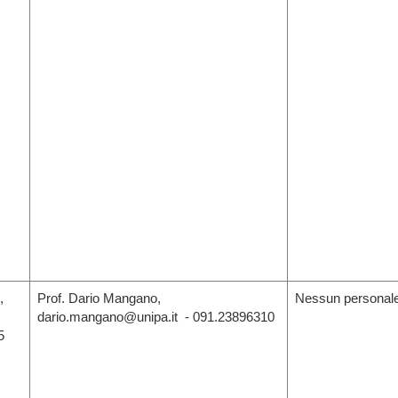
,
Prof. Dario Mangano,
Nessun personale
dario.mangano@unipa.it - 091.23896310
5