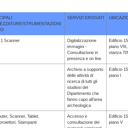
CIPALI
SERVIZI EROGATI
UBICAZI
EZZATURE/STRUMENTAZIONI
SO
 1 Scanner
Digitalizzazione
Edificio 15
immagini -
piano VIII,
Consultazione in
stanza 70
presenza e on line
Archivio a supporto
Edificio 15
delle attività di
piano I
ricerca di tutti gli
studiosi del
Dipartimento che
fanno capo all’area
archeologica
ter, Scanner, Tablet,
Accesso e
Edificio 15
roiettori, Stampanti
consultazione dei
piano V