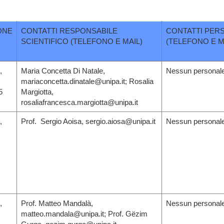
ONE
CONTATTI RESPONSABILE
CONTATTI PER
SCIENTIFICO (TELEFONO E MAIL)
(TELEFONO E M
,
Maria Concetta Di Natale,
Nessun personale
mariaconcetta.dinatale@unipa.it; Rosalia
5
Margiotta,
rosaliafrancesca.margiotta@unipa.it
,
Prof. Sergio Aoisa, sergio.aiosa@unipa.it
Nessun personale
,
Prof. Matteo Mandalà,
Nessun personale
matteo.mandala@unipa.it; Prof. Gëzim