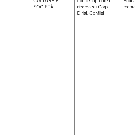
CULTURE E
Interdisciplinare di
Educat
SOCIETÀ
ricerca su Corpi,
reco
Diritti, Conflitti