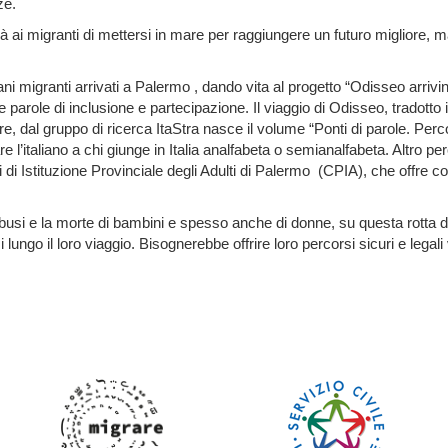
ze.
 ai migranti di mettersi in mare per raggiungere un futuro migliore, ma
ni migranti arrivati a Palermo , dando vita al progetto “Odisseo arrivin
lle parole di inclusione e partecipazione. Il viaggio di Odisseo, tradotto 
re, dal gruppo di ricerca ItaStra nasce il volume “Ponti di parole. Perco
nare l’italiano a chi giunge in Italia analfabeta o semianalfabeta. Altro p
i di Istituzione Provinciale degli Adulti di Palermo (CPIA), che offre cor
 abusi e la morte di bambini e spesso anche di donne, su questa rotta
 lungo il loro viaggio. Bisognerebbe offrire loro percorsi sicuri e legali