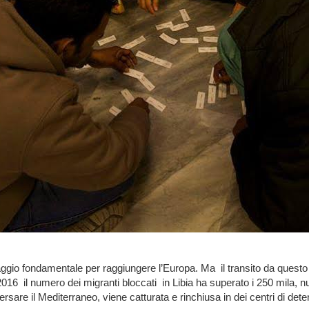
assaggio fondamentale per raggiungere l’Europa. Ma il transito da ques
 2016 il numero dei migranti bloccati in Libia ha superato i 250 mila
rsare il Mediterraneo, viene catturata e rinchiusa in dei centri di det