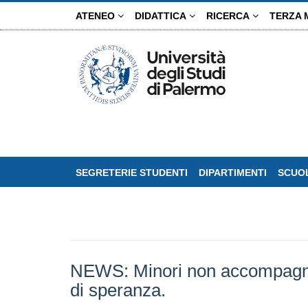
Salta
ATENEO
DIDATTICA
RICERCA
TERZA 
al
contenuto
principale
SEGRETERIE STUDENTI
DIPARTIMENTI
SCUOL
NEWS: Minori non accompagnati 
di speranza.