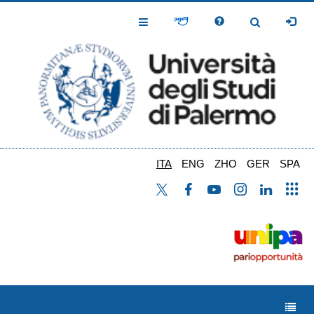
Salta
al
Toggle
Toggle
contenuto
Navigation
Navigation
principale
ITA
ENG
ZHO
GER
SPA