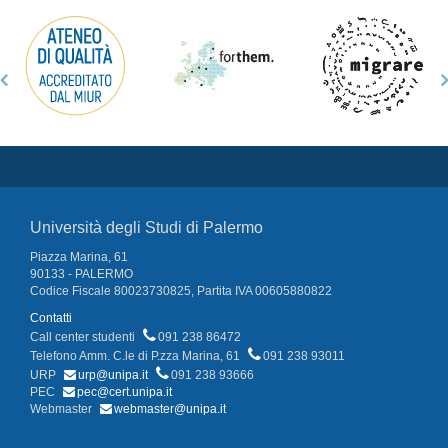
Università degli Studi di Palermo
Piazza Marina, 61
90133 - PALERMO
Codice Fiscale 80023730825, Partita IVA 00605880822
Contatti
Call center studenti
091 238 86472
Telefono Amm. C.le di P.zza Marina, 61
091 238 93011
URP
urp@unipa.it
091 238 93666
PEC
pec@cert.unipa.it
Webmaster
webmaster@unipa.it