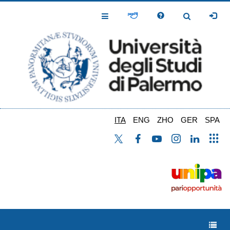
Salta
al
Toggle
Toggle
contenuto
Navigation
Navigation
principale
ITA
ENG
ZHO
GER
SPA