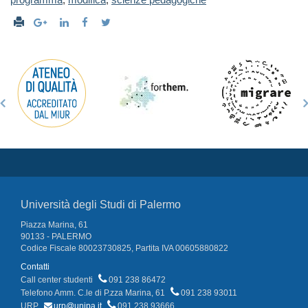
Università degli Studi di Palermo
Piazza Marina, 61
90133 - PALERMO
Codice Fiscale 80023730825, Partita IVA 00605880822
Contatti
Call center studenti
091 238 86472
Telefono Amm. C.le di P.zza Marina, 61
091 238 93011
URP
urp@unipa.it
091 238 93666