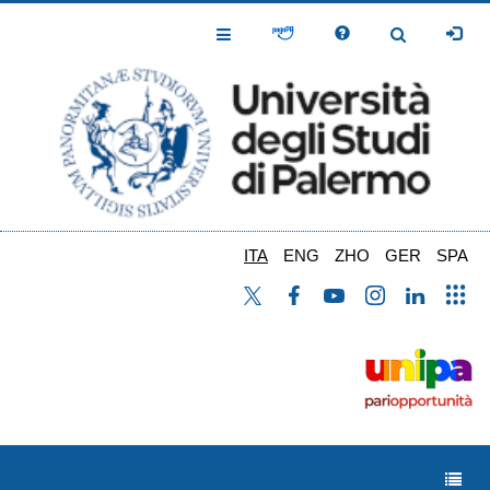
Salta
al
Toggle
Toggle
contenuto
Navigation
Navigation
principale
ITA
ENG
ZHO
GER
SPA