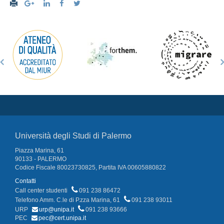
Università degli Studi di Palermo
Piazza Marina, 61
90133 - PALERMO
Codice Fiscale 80023730825, Partita IVA 00605880822
Contatti
Call center studenti
091 238 86472
Telefono Amm. C.le di P.zza Marina, 61
091 238 93011
URP
urp@unipa.it
091 238 93666
PEC
pec@cert.unipa.it