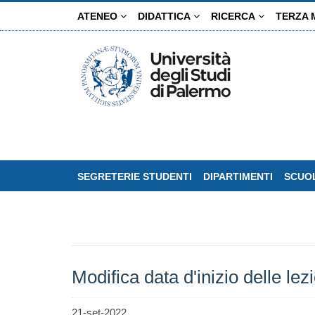
Salta
ATENEO
DIDATTICA
RICERCA
TERZA 
al
contenuto
principale
SEGRETERIE STUDENTI
DIPARTIMENTI
SCUOL
Modifica data d'inizio delle lez
21-set-2022