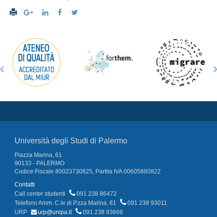
Università degli Studi di Palermo
Piazza Marina, 61
90133 - PALERMO
Codice Fiscale 80023730825, Partita IVA 00605880822
Contatti
Call center studenti
091 238 86472
Telefono Amm. C.le di P.zza Marina, 61
091 238 93011
URP
urp@unipa.it
091 238 93666