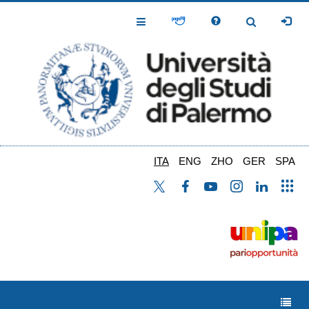
Salta
al
Toggle
Toggle
contenuto
Navigation
Navigation
principale
ITA
ENG
ZHO
GER
SPA