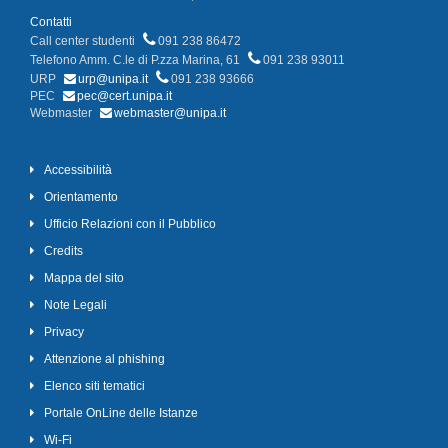
Contatti
Call center studenti
091 238 86472
Telefono Amm. C.le di P.zza Marina, 61
091 238 93011
URP
urp@unipa.it
091 238 93666
PEC
pec@cert.unipa.it
Webmaster
webmaster@unipa.it
Accessibilità
Orientamento
Ufficio Relazioni con il Pubblico
Credits
Mappa del sito
Note Legali
Privacy
Attenzione al phishing
Elenco siti tematici
Portale OnLine delle Istanze
Wi-Fi