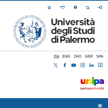
Salta
al
Toggle
Toggle
contenuto
Navigation
Navigation
principale
ITA
ENG
ZHO
GER
SPA