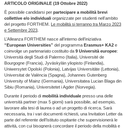
ARTICOLO ORIGINALE (19 Ottobre 2022)
È possibile candidarsi per
partecipare a mobilità brevi
collettive e/o individuali
organizzate per studenti nell'ambito
del progetto FORTHEM.
Le mobilità si terranno tra Marzo 2023
e Settembre 2023
.
L’Alleanza FORTHEM nasce all’interno dell’iniziativa
“European Universities”
del programma
Erasmus+ KA2
e
coinvolge un partenariato costituito da
9 Università europee
:
Università degli Studi di Palermo (Italia), Université de
Bourgogne (Francia), Jyväskylän yliopisto (Finlandia),
Uniwersytet Opolski (Polonia), Latvijas Universitāte (Lettonia),
Universitat de València (Spagna), Johannes Gutenberg
University of Mainz (Germania), Universitatea Lucian Blaga din
Sibiu (Romania), Universitetet i Agder (Norvegia).
Durante il periodo di
mobilità individuale
presso una delle
università partner (max 5 giorni) sarà possibile, ad esempio,
lavorare alla tesi di laurea o ad un progetto di ricerca. Sarà
necessaria, tra i vari documenti richiesti, una Invitation Letter da
parte del referente dell’Istituto ospitante che supervisionerà le
attività, con cui bisognerà concordare il periodo della mobilità e