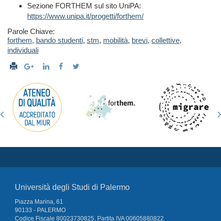
Sezione FORTHEM sul sito UniPA:
https://www.unipa.it/progetti/forthem/
Parole Chiave:
forthem
,
bando studenti
,
stm
,
mobilità
,
brevi
,
collettive
,
individuali
Università degli Studi di Palermo
Piazza Marina, 61
90133 - PALERMO
Codice Fiscale 80023730825, Partita IVA 00605880822