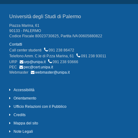
Università degli Studi di Palermo
Piazza Marina, 61
90133 - PALERMO
Codice Fiscale 80023730825, Partita IVA 00605880822
Contatti
Call center studenti
091 238 86472
Telefono Amm. C.le di P.zza Marina, 61
091 238 93011
URP
urp@unipa.it
091 238 93666
PEC
pec@cert.unipa.it
Webmaster
webmaster@unipa.it
Accessibilità
Orientamento
Ufficio Relazioni con il Pubblico
Credits
Mappa del sito
Note Legali