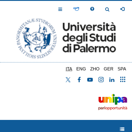
Salta
al
Toggle
Toggle
contenuto
Navigation
Navigation
principale
ITA
ENG
ZHO
GER
SPA