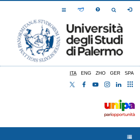
Salta
al
Toggle
Toggle
contenuto
Navigation
Navigation
principale
ITA
ENG
ZHO
GER
SPA