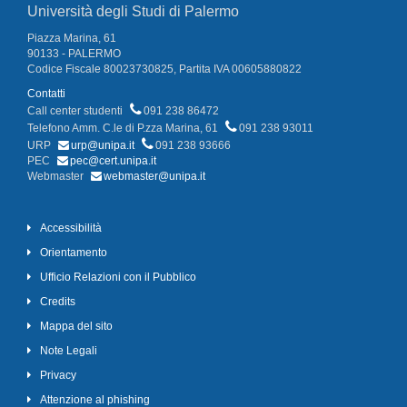
Università degli Studi di Palermo
Piazza Marina, 61
90133 - PALERMO
Codice Fiscale 80023730825, Partita IVA 00605880822
Contatti
Call center studenti
091 238 86472
Telefono Amm. C.le di P.zza Marina, 61
091 238 93011
URP
urp@unipa.it
091 238 93666
PEC
pec@cert.unipa.it
Webmaster
webmaster@unipa.it
Accessibilità
Orientamento
Ufficio Relazioni con il Pubblico
Credits
Mappa del sito
Note Legali
Privacy
Attenzione al phishing