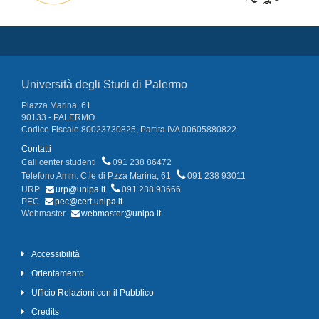
Università degli Studi di Palermo
Piazza Marina, 61
90133 - PALERMO
Codice Fiscale 80023730825, Partita IVA 00605880822
Contatti
Call center studenti
091 238 86472
Telefono Amm. C.le di P.zza Marina, 61
091 238 93011
URP
urp@unipa.it
091 238 93666
PEC
pec@cert.unipa.it
Webmaster
webmaster@unipa.it
Accessibilità
Orientamento
Ufficio Relazioni con il Pubblico
Credits