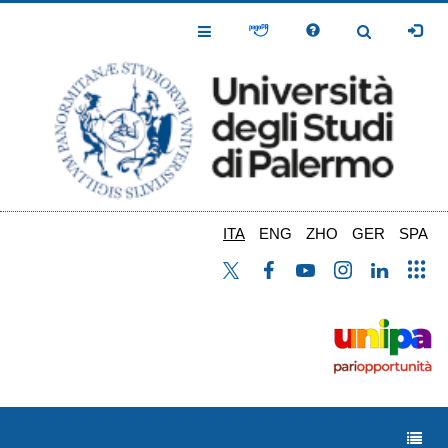
Salta
al
Toggle
Toggle
contenuto
Navigation
Navigation
principale
ITA
ENG
ZHO
GER
SPA