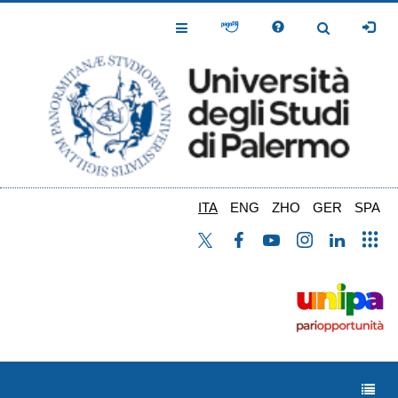
Salta
al
Toggle
Toggle
contenuto
Navigation
Navigation
principale
ITA
ENG
ZHO
GER
SPA