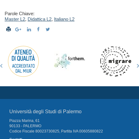
Parole Chiave:
Master L2
,
Didattica L2
,
Italiano L2
Università degli Studi di Palermo
Piazza Marina, 61
90133 - PALERMO
Codice Fiscale 80023730825, Partita IVA 00605880822