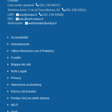
Contatti
Call center studenti
091 238 86472
Telefono Amm. C.le di P.zza Marina, 61
091 238 93011
URP
urp@unipa.it
091 238 93666
PEC
pec@cert.unipa.it
Webmaster
webmaster@unipa.it
Accessibilità
Orientamento
Ufficio Relazioni con il Pubblico
Credits
Mappa del sito
Note Legali
Privacy
Attenzione al phishing
Elenco siti tematici
Portale OnLine delle Istanze
Wi-Fi
Spid