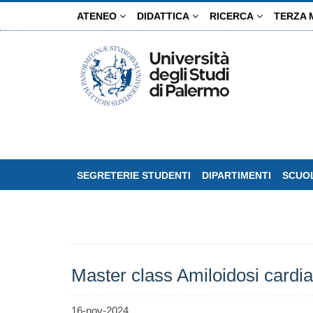
Salta
ATENEO
DIDATTICA
RICERCA
TERZA 
al
contenuto
principale
SEGRETERIE STUDENTI
DIPARTIMENTI
SCUOL
Master class Amiloidosi cardi
16-nov-2024