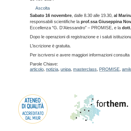
Ascolta
Sabato 16 novembre
, dalle 8.30 alle 19.30,
al Mari
responsabili scientifiche la
prof.ssa Giuseppina No
Eccellenza “G. D’Alessandro” – PROMISE, e la
dott
Dopo le operazioni di registrazione e i saluti istituziona
L’iscrizione è gratuita.
Per iscriversi e avere m
aggiori informazioni consulta 
Parole Chiave:
articolo
,
notizia
,
unipa
,
masterclass
,
PROMISE
,
amil