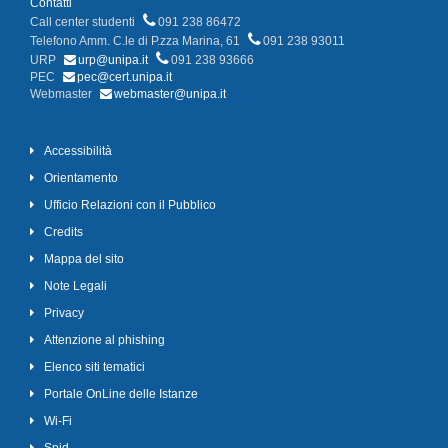
Contatti
Call center studenti
091 238 86472
Telefono Amm. C.le di P.zza Marina, 61
091 238 93011
URP
urp@unipa.it
091 238 93666
PEC
pec@cert.unipa.it
Webmaster
webmaster@unipa.it
Accessibilità
Orientamento
Ufficio Relazioni con il Pubblico
Credits
Mappa del sito
Note Legali
Privacy
Attenzione al phishing
Elenco siti tematici
Portale OnLine delle Istanze
Wi-Fi