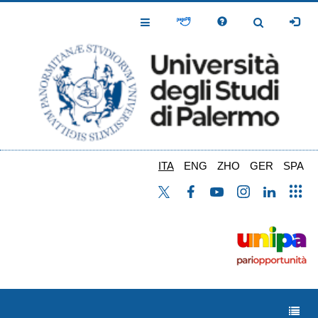
Salta
al
Toggle
Toggle
contenuto
Navigation
Navigation
principale
ITA
ENG
ZHO
GER
SPA