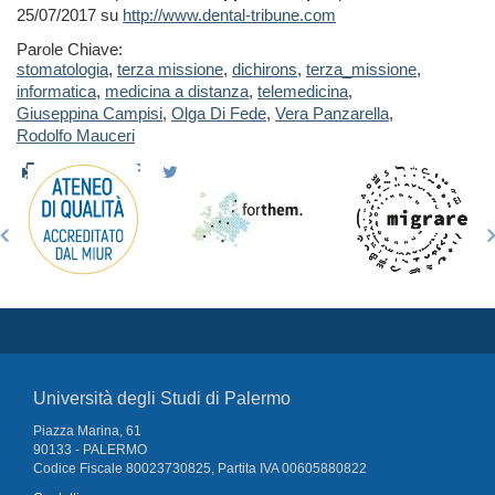
25/07/2017 su
http://www.dental-tribune.com
Parole Chiave:
stomatologia
,
terza missione
,
dichirons
,
terza_missione
,
informatica
,
medicina a distanza
,
telemedicina
,
Giuseppina Campisi
,
Olga Di Fede
,
Vera Panzarella
,
Rodolfo Mauceri
Università degli Studi di Palermo
Piazza Marina, 61
90133 - PALERMO
Codice Fiscale 80023730825, Partita IVA 00605880822