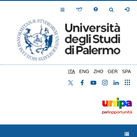
Salta
al
Toggle
Toggle
contenuto
Navigation
Navigation
principale
ITA
ENG
ZHO
GER
SPA