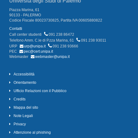
Università degli Studi di Palermo
Piazza Marina, 61
90133 - PALERMO
Codice Fiscale 80023730825, Partita IVA 00605880822
Contatti
Call center studenti
091 238 86472
Telefono Amm. C.le di P.zza Marina, 61
091 238 93011
URP
urp@unipa.it
091 238 93666
PEC
pec@cert.unipa.it
Webmaster
webmaster@unipa.it
Accessibilità
Orientamento
Ufficio Relazioni con il Pubblico
Credits
Mappa del sito
Note Legali
Privacy
Attenzione al phishing