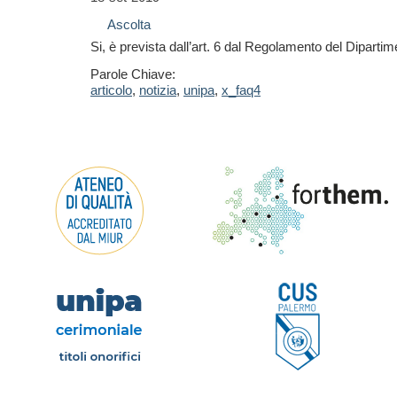
Ascolta
Si, è prevista dall’art. 6 dal Regolamento del Dipar
Parole Chiave:
articolo
,
notizia
,
unipa
,
x_faq4