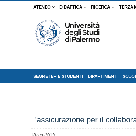
Salta
ATENEO
DIDATTICA
RICERCA
TERZA 
al
contenuto
principale
SEGRETERIE STUDENTI
DIPARTIMENTI
SCUOL
L’assicurazione per il collabora
18-set-2019