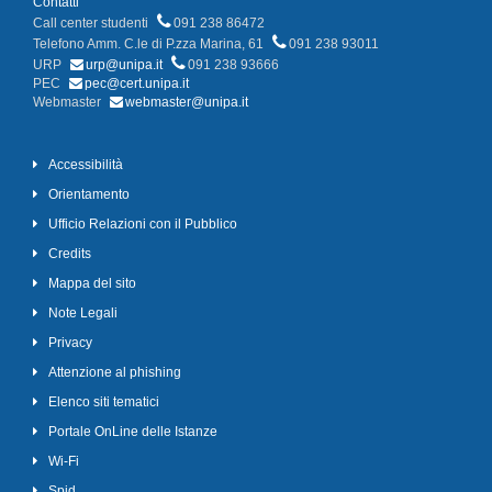
Contatti
Call center studenti
091 238 86472
Telefono Amm. C.le di P.zza Marina, 61
091 238 93011
URP
urp@unipa.it
091 238 93666
PEC
pec@cert.unipa.it
Webmaster
webmaster@unipa.it
Accessibilità
Orientamento
Ufficio Relazioni con il Pubblico
Credits
Mappa del sito
Note Legali
Privacy
Attenzione al phishing
Elenco siti tematici
Portale OnLine delle Istanze
Wi-Fi
Spid