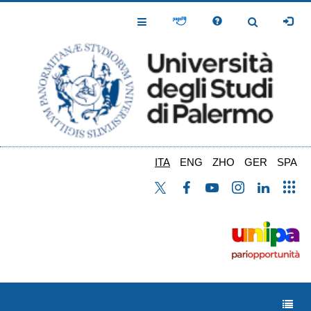
Salta
al
Toggle
Toggle
contenuto
Navigation
Navigation
principale
ITA
ENG
ZHO
GER
SPA