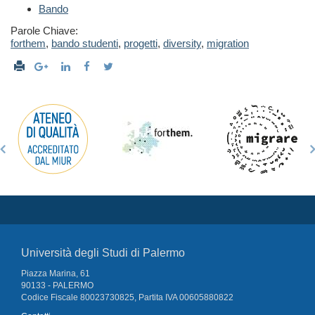
Bando
Parole Chiave:
forthem
,
bando studenti
,
progetti
,
diversity
,
migration
Università degli Studi di Palermo
Piazza Marina, 61
90133 - PALERMO
Codice Fiscale 80023730825, Partita IVA 00605880822