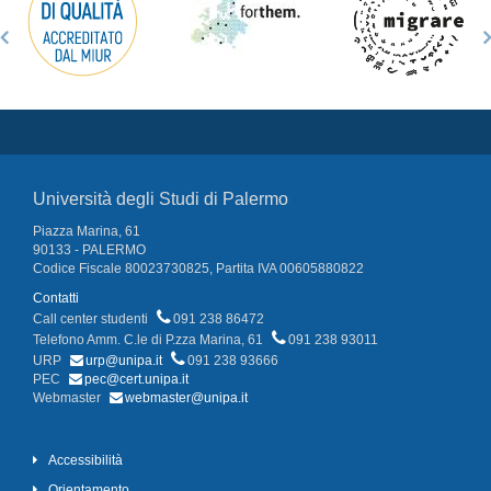
Università degli Studi di Palermo
Piazza Marina, 61
90133 - PALERMO
Codice Fiscale 80023730825, Partita IVA 00605880822
Contatti
Call center studenti
091 238 86472
Telefono Amm. C.le di P.zza Marina, 61
091 238 93011
URP
urp@unipa.it
091 238 93666
PEC
pec@cert.unipa.it
Webmaster
webmaster@unipa.it
Accessibilità
Orientamento