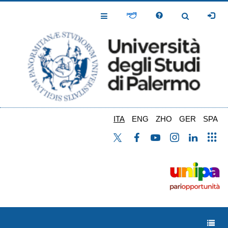
Salta
al
Toggle
Toggle
contenuto
Navigation
Navigation
principale
ITA
ENG
ZHO
GER
SPA