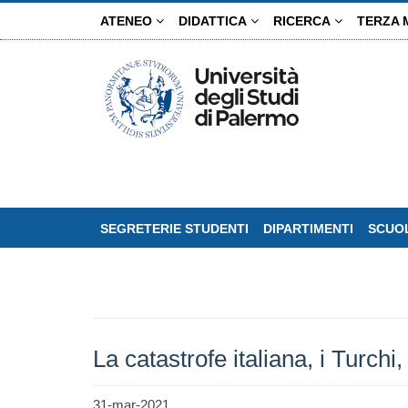
Salta
ATENEO
DIDATTICA
RICERCA
TERZA 
al
contenuto
principale
SEGRETERIE STUDENTI
DIPARTIMENTI
SCUOL
La catastrofe italiana, i Turchi
31-mar-2021