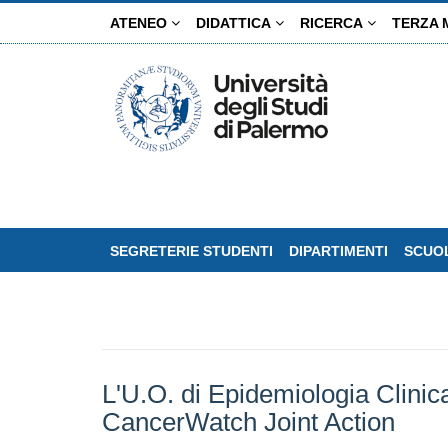
Salta
ATENEO
DIDATTICA
RICERCA
TERZA 
al
contenuto
principale
SEGRETERIE STUDENTI
DIPARTIMENTI
SCUOL
L'U.O. di Epidemiologia Clinic
CancerWatch Joint Action