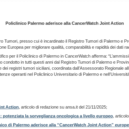
Policlinico Palermo aderisce alla CancerWatch Joint Action
o Tumori, presso cui è incardinato il Registro Tumori di Palermo e Prov
e Europea per migliorare qualità, comparabilità e rapidità dei dati racc
ifico per il Policlinico di Palermo in CancerWatch afferma: “L’ammis
 condotto in tutti questi anni dal Registro Tumori di Palermo e Provin
 dei registri tumori siciliani, coordinata dall’Assessorato Regionale al
enze operanti nel Policlinico Universitario di Palermo e nell’Università
int Action
, articolo di redazione su ansa.it del 21/11/2025;
n: potenziata la sorveglianza oncologica a livello europeo
, artico
inico di Palermo aderisce alla “CancerWatch Joint Action” europ