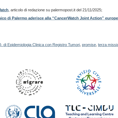
Watch
, articolo di redazione su palermopost.it del 21/11/2025;
cli­ni­co di Pa­ler­mo ade­ri­sce alla “Can­cer­Wat­ch Joint Ac­tion” eu­ro­p
. di Epidemiologia Clinica con Registro Tumori
,
promise
,
terza missi