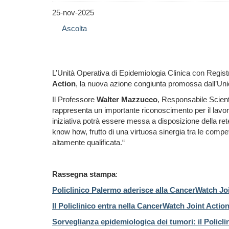
25-nov-2025
Ascolta
L’Unità Operativa di Epidemiologia Clinica con Registr
Action
, la nuova azione congiunta promossa dall’Union
Il Professore
Walter Mazzucco
, Responsabile Scient
rappresenta un importante riconoscimento per il lavoro
iniziativa potrà essere messa a disposizione della rete
know how, frutto di una virtuosa sinergia tra le compet
altamente qualificata.“
Rassegna stampa
:
Policlinico Palermo aderisce alla CancerWatch Jo
Il Policlinico entra nella CancerWatch Joint Actio
Sorveglianza epidemiologica dei tumori: il Policl