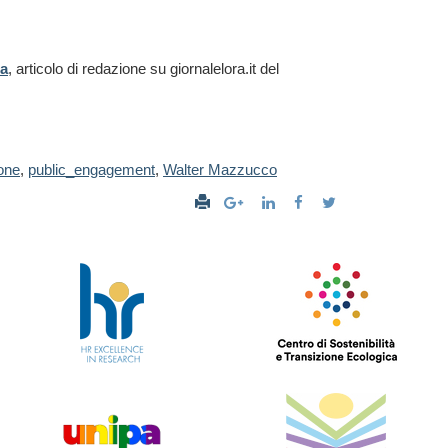
ea
, articolo di redazione su giornalelora.it del
one
,
public_engagement
,
Walter Mazzucco