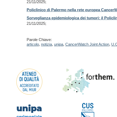
21/11/2025;
Policlinico di Palermo nella rete europea Cancer
Sor­ve­glian­za epi­de­mio­lo­gi­ca dei tu­mo­ri: il Po­li­
21/11/2025;
Parole Chiave:
articolo
,
notizia
,
unipa
,
CancerWatch Joint Action
,
U.O