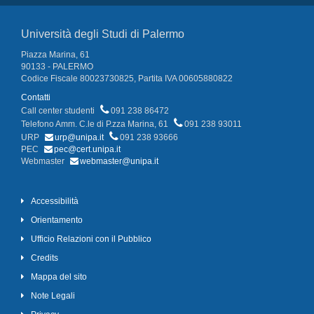
Università degli Studi di Palermo
Piazza Marina, 61
90133 - PALERMO
Codice Fiscale 80023730825, Partita IVA 00605880822
Contatti
Call center studenti
091 238 86472
Telefono Amm. C.le di P.zza Marina, 61
091 238 93011
URP
urp@unipa.it
091 238 93666
PEC
pec@cert.unipa.it
Webmaster
webmaster@unipa.it
Accessibilità
Orientamento
Ufficio Relazioni con il Pubblico
Credits
Mappa del sito
Note Legali