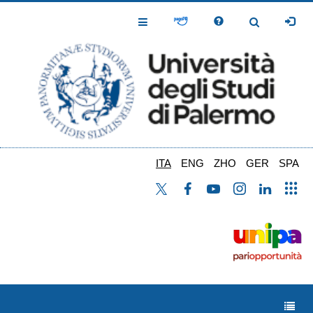
Salta
al
Toggle
Toggle
contenuto
Navigation
Navigation
principale
ITA
ENG
ZHO
GER
SPA